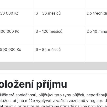
130 000 Kč
6 - 36 měsíců
Do třech d
800 000 Kč
3 - 120 měsíců
Do 10 minu
 500 000 Kč
6 - 84 měsíců
oložení příjmu
Některé společnosti, půjčující tyto typy půjček, nepotřebuj
ložení příjmu může vyplývat z vašich záznamů v registru d
 příjmy, připravte se ve většině případů na jiné prověřován