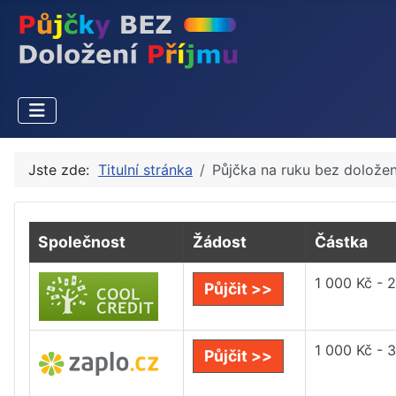
Jste zde:
Titulní stránka
Půjčka na ruku bez doložen
Společnost
Žádost
Částka
1 000 Kč - 
Půjčit >>
1 000 Kč - 
Půjčit >>