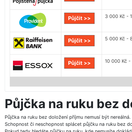
3 000 Kč - 
Půjčit >>
5 000 Kč - 
Půjčit >>
10 000 Kč -
Půjčit >>
Půjčka na ruku bez d
Půjčka na ruku bez doložení příjmu nemusí být nereálná. 
Schopnost či neschopnost splácet půjčku na ruku bez do
Pokud tedy hledáte půjčku na ruku, kde nemusíte dokládat