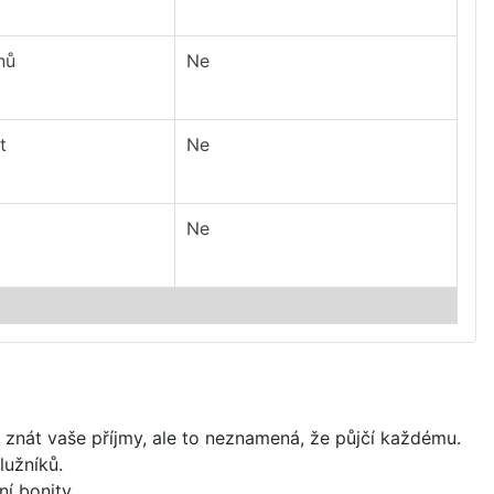
nů
Ne
t
Ne
Ne
í znát vaše příjmy, ale to neznamená, že půjčí každému.
lužníků.
í bonity.