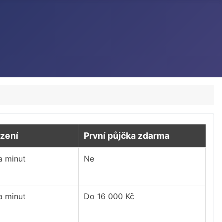
ízení
První půjčka zdarma
a minut
Ne
a minut
Do 16 000 Kč