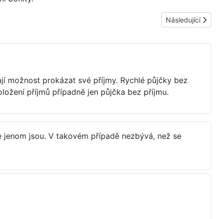
Další článek: Ne
Následující
ají možnost prokázat své příjmy. Rychlé půjčky bez
ložení příjmů případně jen půjčka bez příjmu.
ece jenom jsou. V takovém případě nezbývá, než se