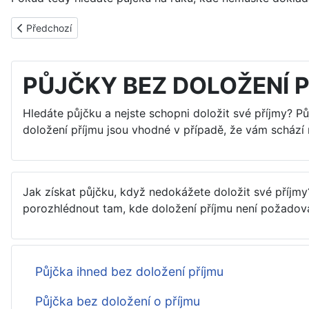
Předchozí článek: Půjčka na OP bez doložení příjmu
Předchozí
PŮJČKY BEZ DOLOŽENÍ 
Hledáte půjčku a nejste schopni doložit své příjmy? P
doložení příjmu jsou vhodné v případě, že vám schází 
Jak získat půjčku, když nedokážete doložit své příjmy
porozhlédnout tam, kde doložení příjmu není požadov
Půjčka ihned bez doložení příjmu
Půjčka bez doložení o příjmu