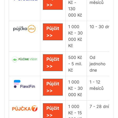
Kč -
měsíců
>>
130
000 Kč
1 000
10 - 30 dní
Půjčit
Kč - 30
>>
000 Kč
Kč
500 Kč
Od
Půjčit
- 5 mil.
jednoho
>>
Kč
dne
1 000
1 - 12
Půjčit
Kč - 30
měsíců
>>
000 Kč
1 000
7 - 28 dní
Půjčit
Kč - 15
>>