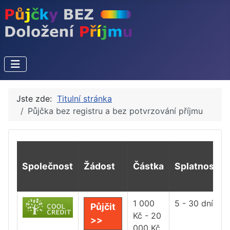
Jste zde:
Titulní stránka
Půjčka bez registru a bez potvrzování příjmu
Společnost
Žádost
Částka
Splatnost
1 000
5 - 30 dní
Půjčit
Kč - 20
>>
000 Kč