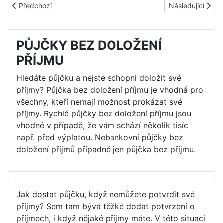
Předchozí článek: Půjčka pro nezaměstnané bez potvrzování př
Další článek: Ne
Předchozí
Následující
PŮJČKY BEZ DOLOŽENÍ
PŘÍJMU
Hledáte půjčku a nejste schopni doložit své
příjmy? Půjčka bez doložení příjmu je vhodná pro
všechny, kteří nemají možnost prokázat své
příjmy. Rychlé půjčky bez doložení příjmu jsou
vhodné v případě, že vám schází několik tisíc
např. před výplatou. Nebankovní půjčky bez
doložení příjmů případně jen půjčka bez příjmu.
Jak dostat půjčku, když nemůžete potvrdit své
příjmy? Sem tam bývá těžké dodat potvrzení o
příjmech, i když nějaké příjmy máte. V této situaci