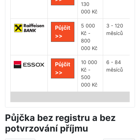
130
000 Kč
5 000
3 - 120
Půjčit
Kč -
měsíců
>>
800
000 Kč
10 000
6 - 84
Půjčit
Kč -
měsíců
>>
500
000 Kč
Půjčka bez registru a bez
potvrzování příjmu